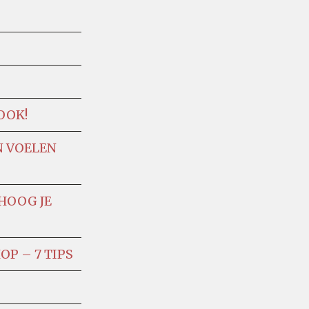
OOK!
N VOELEN
HOOG JE
P – 7 TIPS