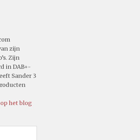
.com
van zijn
’s. Zijn
rd in DAB+-
geeft Sander 3
producten
 op het blog