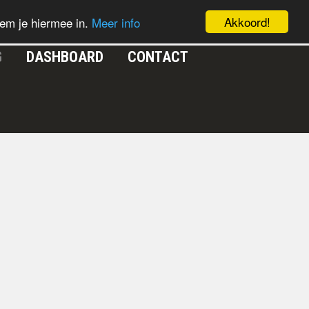
Akkoord!
em je hiermee in.
Meer info
G
DASHBOARD
CONTACT