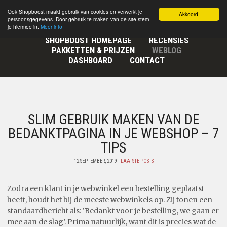
Ook Shopboost maakt gebruik van cookies en verwerkt je
Akkoord!
persoonsgegevens. Door gebruik te maken van de site stem
je hiermee in.
Meer info
SHOPBOOST HOMEPAGE
RECENSIES
PAKKETTEN & PRIJZEN
WEBLOG
DASHBOARD
CONTACT
SLIM GEBRUIK MAKEN VAN DE
BEDANKTPAGINA IN JE WEBSHOP – 7
TIPS
12 SEPTEMBER, 2019 |
LAATSTE POSTS
Zodra een klant in je webwinkel een bestelling geplaatst
heeft, houdt het bij de meeste webwinkels op. Zij tonen een
standaardbericht als: ‘Bedankt voor je bestelling, we gaan er
mee aan de slag’. Prima natuurlijk, want dit is precies wat de